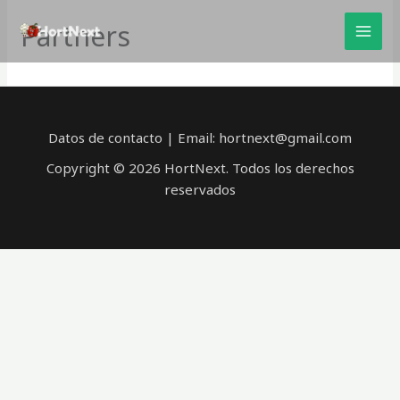
Ir
Partners
al
contenido
Datos de contacto | Email: hortnext@gmail.com
Copyright © 2026 HortNext. Todos los derechos
reservados